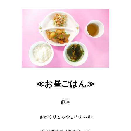
≪お昼ごはん≫
酢豚
きゅうりともやしのナムル