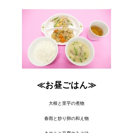
≪お昼ごはん≫
大根と里芋の煮物
春雨と炒り卵の和え物