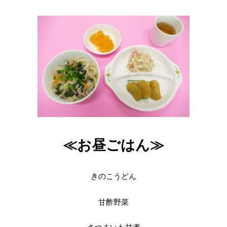
≪お昼ごはん≫
きのこうどん
甘酢野菜