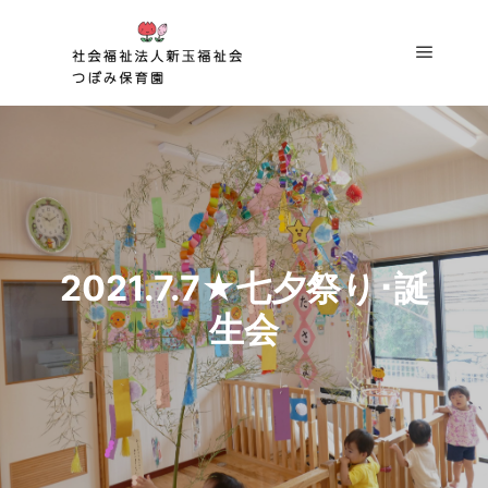
メイン
2021.7.7★七夕祭り･誕
生会