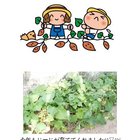
今年もじーじが育ててくれました(^▽^)/