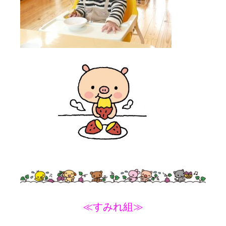
≪すみれ組≫