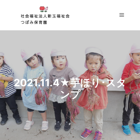
メイン
2021.11.4★芋ほり･スタ
ンプ