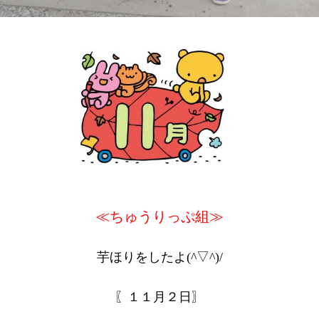
≪ちゅうりっぷ組≫
芋ほりをしたよ(^▽^)/
〖１１月２日〗