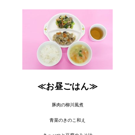
≪お昼ごはん≫
豚肉の柳川風煮
青菜のきのこ和え