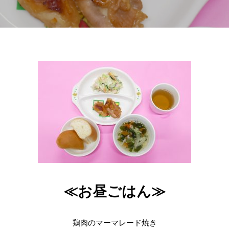
≪お昼ごはん≫
鶏肉のマーマレード焼き