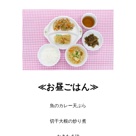
≪お昼ごはん≫
魚のカレー天ぷら
切干大根の炒り煮