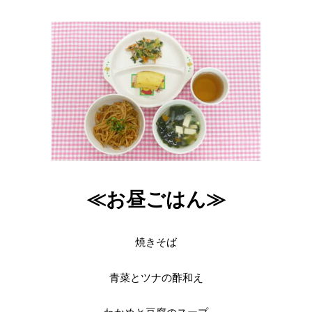
≪お昼ごはん≫
焼きそば
青菜とツナの酢和え