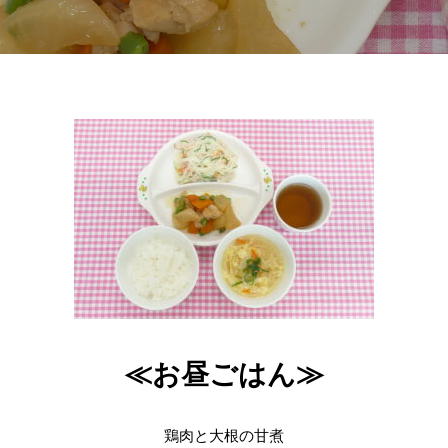
≪お昼ごはん≫
鶏肉と大根の甘煮