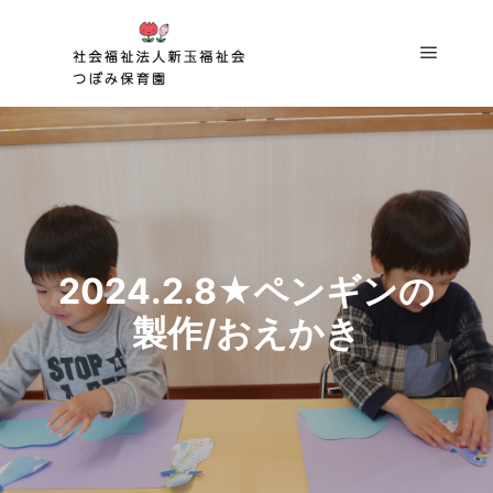
メイン
2024.2.8★ペンギンの
製作/おえかき