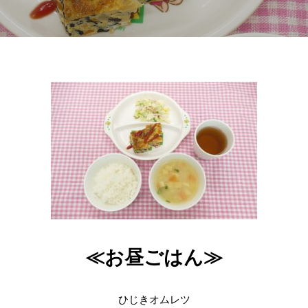
≪お昼ごはん≫
ひじきオムレツ