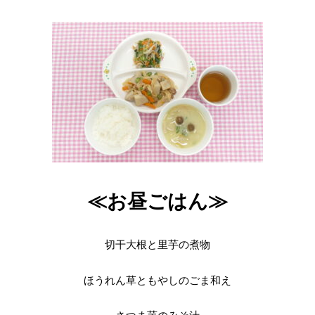
≪お昼ごはん≫
切干大根と里芋の煮物
ほうれん草ともやしのごま和え