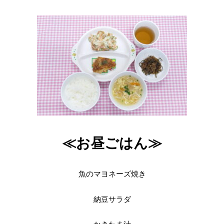
≪お昼ごはん≫
魚のマヨネーズ焼き
納豆サラダ