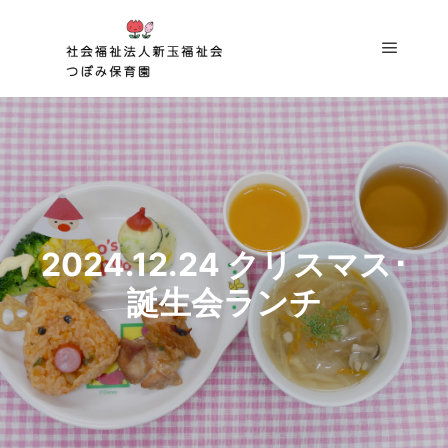
メイン
2024.12.24 クリスマス･
誕生会ランチ