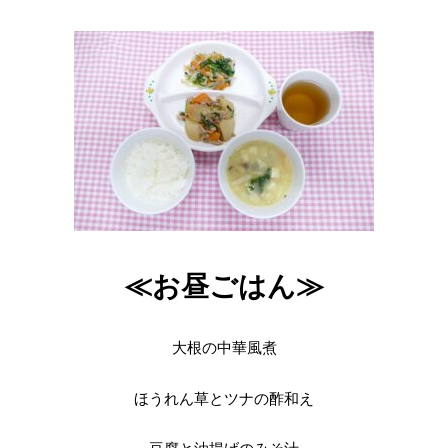
≪お昼ごはん≫
大根の中華風煮
ほうれん草とツナの酢和え