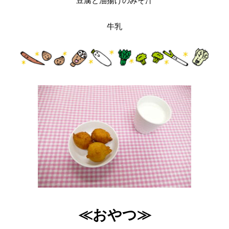
豆腐と油揚げのみそ汁
牛乳
≪おやつ≫