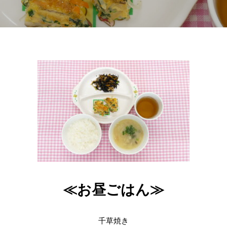
≪お昼ごはん≫
千草焼き