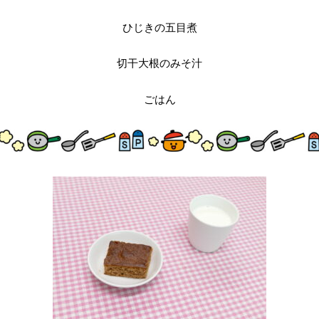
ひじきの五目煮
切干大根のみそ汁
ごはん