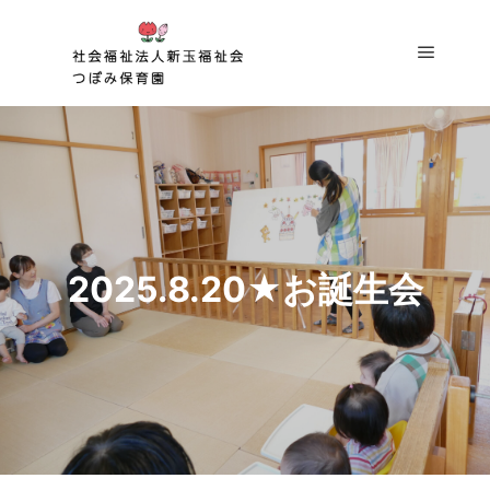
メイン
2025.8.20★お誕生会