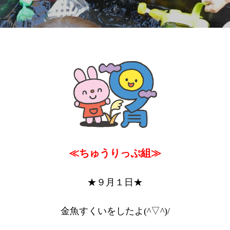
≪ちゅうりっぷ組≫
★９月１日★
金魚すくいをしたよ(^▽^)/